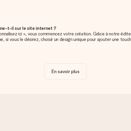
t-il sur le site internet ?
sonnalisez ici », vous commencez votre création. Grâce à notre édit
si vous le désirez, choisir un design unique pour ajouter une touch
e votre cadeau. Bien plus simple ainsi !
En savoir plus
cadeau. C'est pourquoi il est important d'utiliser des photos de haut
deau que tu souhaites commander. Ils pourront alors vérifier la qualit
dans notre éditeur de cadeau. Si ces termes vous paraissent trop t
 à réaliser votre cadeau !
 ?
ur spécifique, et que ces derniers ne sont pas disponibles sur notre