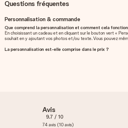
Questions fréquentes
Personnalisation & commande
Que comprend la personnalisation et comment cela fonctionne-
En choisissant un cadeau et en cliquant sur le bouton vert « Per
souhait en y ajoutant vos photos et/ou texte. Vous pouvez même, 
La personnalisation est-elle comprise dans le prix ?
Le prix affiché sur le site internet comprend la personnalisation d
Comment savoir si ma photo est de qualité suffisante ?
Nous voulons nous assurer que tu es entièrement satisfait de ton 
contacte notre équipe du service clientèle et joins ta photo au ca
Quels formats dois-je utiliser pour le téléchargement ?
Vous pouvez utiliser les formats JPG et PNG et les télécharger 
n’hésitez pas à contacter notre service client. Nous vous aiderons
Avis
Que faire si la couleur ou l’option choisie n’est pas disponible
Si vous cherchez un cadeau en particulier ou un cadeau d’une coule
9.7
/ 10
serons ravis de vous aider.
74 avis
(
10 avis
)