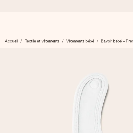
Commandé ce jour, expédié sous 24h
Accueil
Textile et vêtements
Vêtements bébé
Bavoir bébé - Pre
Nous préparons votre cadeau avec attention et l’envoyons en un
4,8 (sur la base de +15 000 avis)
Nos cadeaux sont appréciés. Les clients nous attribuent une
Carte de vœux gratuite
Créez quelque chose d’unique en quelques étapes – avec son p