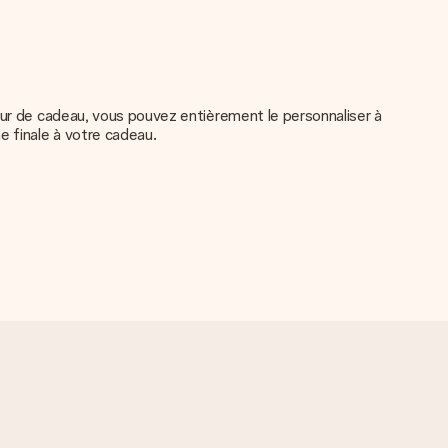
eur de cadeau, vous pouvez entièrement le personnaliser à
e finale à votre cadeau.
e qualité. Si tu n'es pas sûr de la qualité de ton image,
é pour toi !
echniques ou si vous disposez d’une photo sous un autre format,
 site internet, veuillez contacter notre service client. Nous