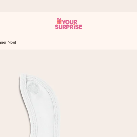
mier Noël
 éclair – pour que vous puissiez l’offrir au bon moment, quand cel
 note de 4,8 sur Google Reviews (total de tous les pays où nous s
rénom, votre photo ou un message qui touche le cœur. Sans complic