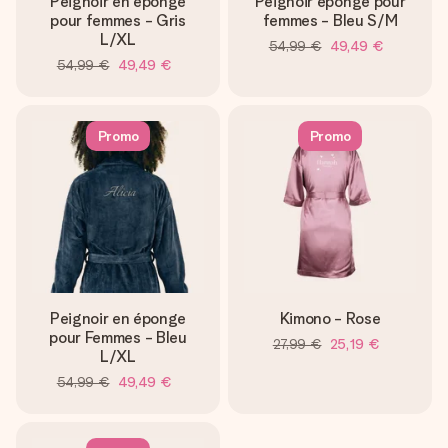
Peignoir en éponge
Peignoir éponge pour
pour femmes - Gris
femmes - Bleu S/M
L/XL
54,99 €
49,49 €
54,99 €
49,49 €
Promo
Promo
Peignoir en éponge
Kimono - Rose
pour Femmes - Bleu
27,99 €
25,19 €
L/XL
54,99 €
49,49 €