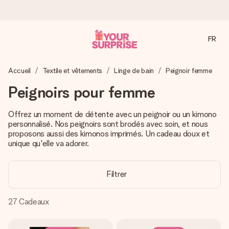
FR
Commandé ce jour, expédié sous 24h
Accueil
Textile et vêtements
Linge de bain
Peignoir femme
Nous préparons votre cadeau avec attention et l’envoyons
en un éclair – pour que vous puissiez l’offrir au bon moment,
Peignoirs pour femme
quand cela compte le plus.
Offrez un moment de détente avec un peignoir ou un kimono
personnalisé. Nos peignoirs sont brodés avec soin, et nous
proposons aussi des kimonos imprimés. Un cadeau doux et
4,8 (sur la base de +15 000 avis)
unique qu'elle va adorer.
Nos cadeaux sont appréciés. Les clients nous attribuent
une note de 4,8 sur Google Reviews (total de tous les
pays où nous sommes présents).
Filtrer
27
Cadeaux
Carte de vœux gratuite