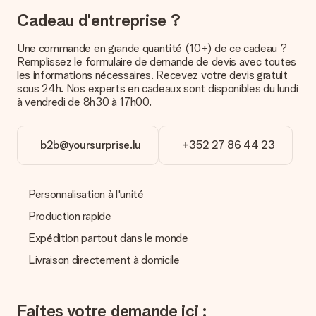
la poste ou par transporteur. Si vous voulez savoir de quelle
Cadeau d'entreprise ?
manière votre paquet vous sera livré, merci de bien vouloir
contacter notre service client.
Une commande en grande quantité (10+) de ce cadeau ?
Remplissez le formulaire de demande de devis avec toutes
Paiement
les informations nécessaires. Recevez votre devis gratuit
Comment puis-je régler ma commande ?
sous 24h. Nos experts en cadeaux sont disponibles du lundi
Nous proposons les formes de paiement suivantes : Paypal,
à vendredi de 8h30 à 17h00.
carte bancaire ou par virement bancaire. Comptez un délai de
3 jours supplémentaires pour la livraison de votre cadeau en
cas de paiement par virement bancaire.
b2b@yoursurprise.lu
+352 27 86 44 23
Réception du cadeau
Que puis-je faire si le cadeau ne me convient pas tout à
Personnalisation à l'unité
fait ?
Nous déplorons le fait que votre cadeau ne vous plaise pas.
Production rapide
Vous pouvez dans ce cas contacter notre service client qui
Expédition partout dans le monde
vous aidera à trouver une solution satisfaisante.
Livraison directement à domicile
La facture est-elle envoyée avec le cadeau ?
Nous n’envoyons pas de facture avec le cadeau. Nous vous
l’envoyons par e-mail avec la confirmation de commande. Vous
Faites votre demande ici :
pouvez de même retrouver votre facture dans votre espace