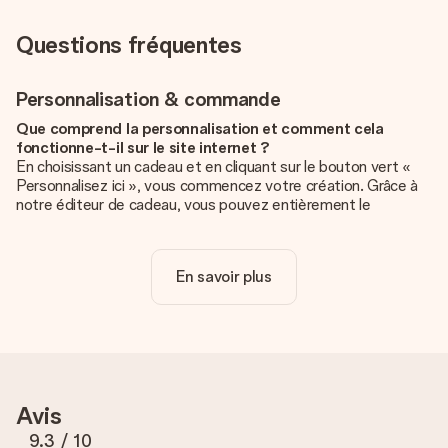
Questions fréquentes
Personnalisation & commande
Que comprend la personnalisation et comment cela
fonctionne-t-il sur le site internet ?
En choisissant un cadeau et en cliquant sur le bouton vert «
Personnalisez ici », vous commencez votre création. Grâce à
notre éditeur de cadeau, vous pouvez entièrement le
personnaliser à souhait en y ajoutant vos photos et/ou texte.
Vous pouvez même, si vous le désirez, choisir un design
unique pour ajouter une touche finale à votre cadeau.
En savoir plus
La personnalisation est-elle comprise dans le prix ?
Le prix affiché sur le site internet comprend la
personnalisation de votre cadeau. Bien plus simple ainsi !
Comment savoir si ma photo est de qualité suffisante ?
Nous voulons nous assurer que tu es entièrement satisfait de
Avis
ton cadeau. C'est pourquoi il est important d'utiliser des
photos de haute qualité. Si tu n'es pas sûr de la qualité de ton
9.3
/ 10