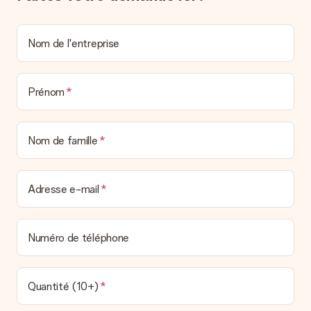
personnel MySurprise. Vous pouvez ainsi être tranquille et
envoyer directement le cadeau à l’heureux destinataire, pour
un véritable effet surprise !
Nom de l'entreprise
Prénom
Nom de famille
Adresse e-mail
Numéro de téléphone
Quantité (10+)