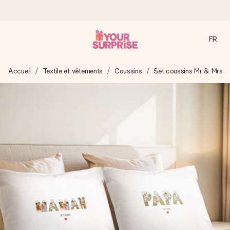
FR
Commandé ce jour, expédié sous 24h
Accueil
Textile et vêtements
Coussins
Set coussins Mr & Mrs
Nous préparons votre cadeau avec attention et l’envoyons
en un éclair – pour que vous puissiez l’offrir au bon moment,
quand cela compte le plus.
4,8 (sur la base de +15 000 avis)
Nos cadeaux sont appréciés. Les clients nous attribuent
une note de 4,8 sur Google Reviews (total de tous les
pays où nous sommes présents).
Carte de vœux gratuite