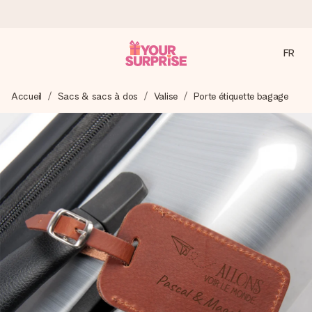
FR
Commandé ce jour, expédié sous 24h
Accueil
Sacs & sacs à dos
Valise
Porte étiquette bagage
Nous préparons votre cadeau avec attention et l’envoyons
en un éclair – pour que vous puissiez l’offrir au bon moment,
quand cela compte le plus.
4,8 (sur la base de +15 000 avis)
Nos cadeaux sont appréciés. Les clients nous attribuent
une note de 4,8 sur Google Reviews (total de tous les
pays où nous sommes présents).
Carte de vœux gratuite