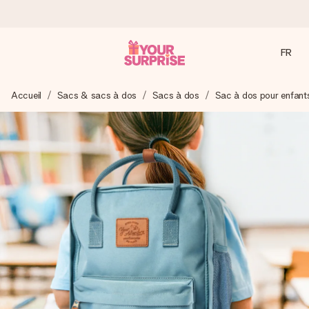
FR
Commandé ce jour, expédié sous 24h
Accueil
Sacs & sacs à dos
Sacs à dos
Sac à dos pour enfant
Nous préparons votre cadeau avec attention et l’envoyons
en un éclair – pour que vous puissiez l’offrir au bon moment,
quand cela compte le plus.
4,8 (sur la base de +15 000 avis)
Nos cadeaux sont appréciés. Les clients nous attribuent
une note de 4,8 sur Google Reviews (total de tous les
pays où nous sommes présents).
Carte de vœux gratuite