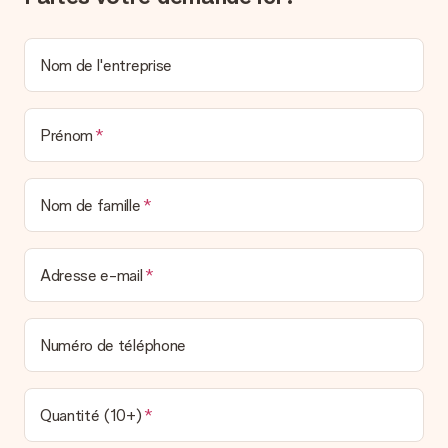
personnel MySurprise. Vous pouvez ainsi être tranquille et
envoyer directement le cadeau à l’heureux destinataire, pour
un véritable effet surprise !
Nom de l'entreprise
Prénom
Nom de famille
Adresse e-mail
Numéro de téléphone
Quantité (10+)