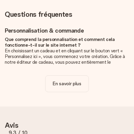
Questions fréquentes
Personnalisation & commande
Que comprend la personnalisation et comment cela
fonctionne-t-il sur le site internet ?
En choisissant un cadeau et en cliquant sur le bouton vert «
Personnalisez ici », vous commencez votre création. Grâce à
notre éditeur de cadeau, vous pouvez entièrement le
personnaliser à souhait en y ajoutant vos photos et/ou texte.
Vous pouvez même, si vous le désirez, choisir un design
unique pour ajouter une touche finale à votre cadeau.
En savoir plus
La personnalisation est-elle comprise dans le prix ?
Le prix affiché sur le site internet comprend la
personnalisation de votre cadeau. Bien plus simple ainsi !
Comment savoir si ma photo est de qualité suffisante ?
Nous voulons nous assurer que tu es entièrement satisfait de
Avis
ton cadeau. C'est pourquoi il est important d'utiliser des
photos de haute qualité. Si tu n'es pas sûr de la qualité de ton
9.3
/ 10