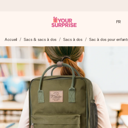
FR
Commandé ce jour, expédié sous 24h
Accueil
Sacs & sacs à dos
Sacs à dos
Sac à dos pour enfant
Nous préparons votre cadeau avec attention et l’envoyons
en un éclair – pour que vous puissiez l’offrir au bon moment,
quand cela compte le plus.
4,8 (sur la base de +15 000 avis)
Nos cadeaux sont appréciés. Les clients nous attribuent
une note de 4,8 sur Google Reviews (total de tous les
pays où nous sommes présents).
Carte de vœux gratuite