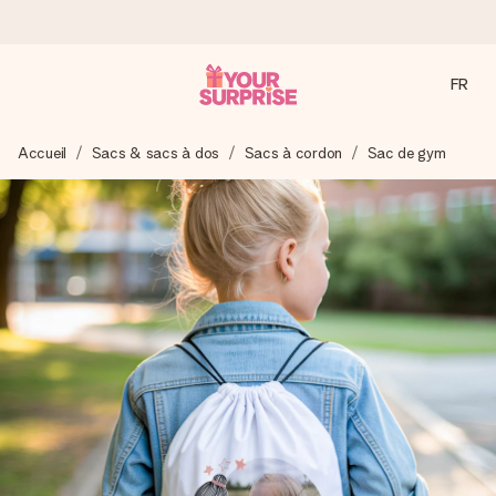
FR
Commandé ce jour, expédié sous 24h
Accueil
Sacs & sacs à dos
Sacs à cordon
Sac de gym
Nous préparons votre cadeau avec attention et l’envoyons
en un éclair – pour que vous puissiez l’offrir au bon moment,
quand cela compte le plus.
4,8 (sur la base de +15 000 avis)
Nos cadeaux sont appréciés. Les clients nous attribuent
une note de 4,8 sur Google Reviews (total de tous les
pays où nous sommes présents).
Carte de vœux gratuite