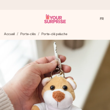
FR
Commandé ce jour, expédié sous 24h
Accueil
Porte-clés
Porte-clé peluche
Nous préparons votre cadeau avec attention et l’envoyons
en un éclair – pour que vous puissiez l’offrir au bon moment,
quand cela compte le plus.
4,8 (sur la base de +15 000 avis)
Nos cadeaux sont appréciés. Les clients nous attribuent
une note de 4,8 sur Google Reviews (total de tous les
pays où nous sommes présents).
Carte de vœux gratuite