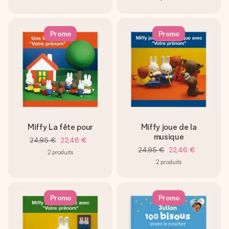
Promo
Promo
Miffy La fête pour
Miffy joue de la
musique
24,95 €
22,46 €
24,95 €
22,46 €
2
produits
2
produits
Promo
Promo