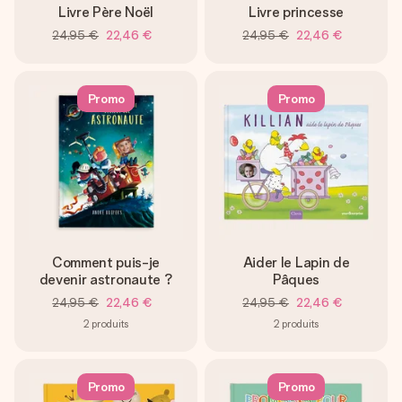
Livre Père Noël
Livre princesse
24,95 €
22,46 €
24,95 €
22,46 €
Promo
Promo
Comment puis-je
Aider le Lapin de
devenir astronaute ?
Pâques
24,95 €
22,46 €
24,95 €
22,46 €
2
produits
2
produits
Promo
Promo