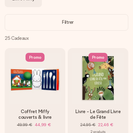
Créez quelque chose d’unique en quelques étapes – avec
son prénom, votre photo ou un message qui touche le cœur.
Sans complications, juste tout l’amour pour le moment idéal.
Filtrer
25
Cadeaux
Promo
Promo
Coffret Miffy
Livre - Le Grand Livre
couverts & livre
de Fête
49,99 €
44,99 €
24,95 €
22,46 €
2
produits