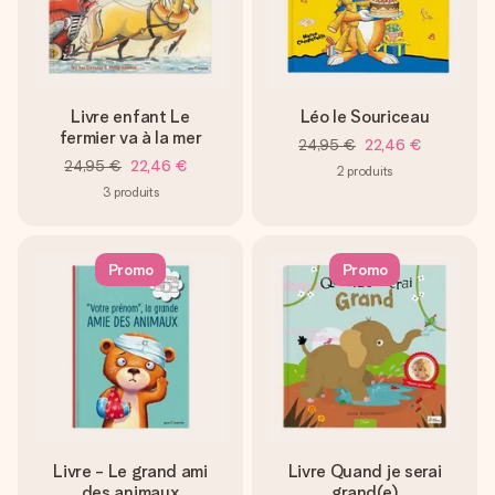
Livre enfant Le
Léo le Souriceau
fermier va à la mer
24,95 €
22,46 €
24,95 €
22,46 €
2
produits
3
produits
Promo
Promo
Livre - Le grand ami
Livre Quand je serai
des animaux
grand(e)