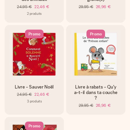
24,95 €
22,46 €
29,95 €
26,96 €
2
produits
Promo
Promo
Livre - Sauver Noël
Livre à rabats - Qu'y
a-t-il dans ta couche
24,95 €
22,46 €
?
3
produits
29,95 €
26,96 €
Promo