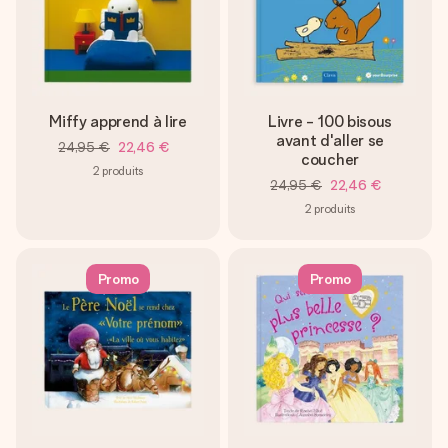
Miffy apprend à lire
Livre - 100 bisous
avant d'aller se
24,95 €
22,46 €
coucher
2
produits
24,95 €
22,46 €
2
produits
Promo
Promo