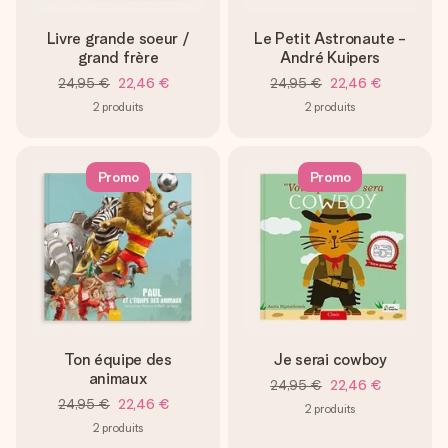
Livre grande soeur /
Le Petit Astronaute -
grand frère
André Kuipers
24,95 €
22,46 €
24,95 €
22,46 €
2
produits
2
produits
Promo
Promo
Ton équipe des
Je serai cowboy
animaux
24,95 €
22,46 €
24,95 €
22,46 €
2
produits
2
produits