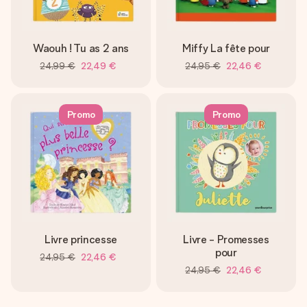
Waouh ! Tu as 2 ans
Miffy La fête pour
24,99 €
22,49 €
24,95 €
22,46 €
Promo
Promo
Livre princesse
Livre - Promesses
pour
24,95 €
22,46 €
24,95 €
22,46 €