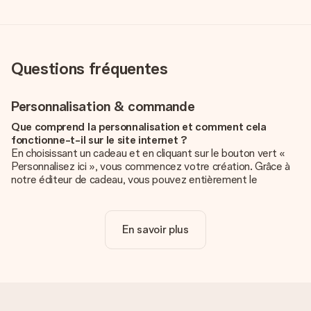
Questions fréquentes
Personnalisation & commande
Que comprend la personnalisation et comment cela
fonctionne-t-il sur le site internet ?
En choisissant un cadeau et en cliquant sur le bouton vert «
Personnalisez ici », vous commencez votre création. Grâce à
notre éditeur de cadeau, vous pouvez entièrement le
personnaliser à souhait en y ajoutant vos photos et/ou texte.
Vous pouvez même, si vous le désirez, choisir un design
unique pour ajouter une touche finale à votre cadeau.
En savoir plus
La personnalisation est-elle comprise dans le prix ?
Le prix affiché sur le site internet comprend la
personnalisation de votre cadeau. Bien plus simple ainsi !
Comment savoir si ma photo est de qualité suffisante ?