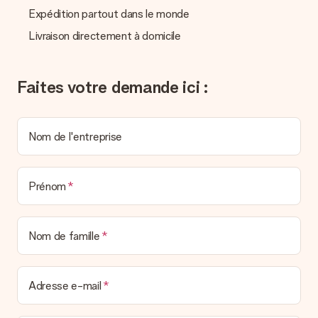
Nous n’envoyons pas de facture avec le cadeau. Nous vous
Expédition partout dans le monde
l’envoyons par e-mail avec la confirmation de commande. Vous
pouvez de même retrouver votre facture dans votre espace
Livraison directement à domicile
personnel MySurprise. Vous pouvez ainsi être tranquille et
envoyer directement le cadeau à l’heureux destinataire, pour
un véritable effet surprise !
Faites votre demande ici :
Nom de l'entreprise
Prénom
Nom de famille
Adresse e-mail