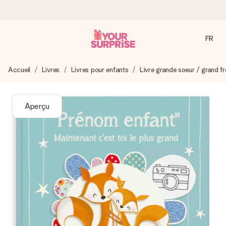
FR
Commandé ce jour, expédié sous 24h
Accueil
Livres
Livres pour enfants
Livre grande soeur / grand fr
Nous préparons votre cadeau avec attention et l’envoyons
en un éclair – pour que vous puissiez l’offrir au bon moment,
quand cela compte le plus.
Aperçu
4,8 (sur la base de +15 000 avis)
Nos cadeaux sont appréciés. Les clients nous attribuent
une note de 4,8 sur Google Reviews (total de tous les
pays où nous sommes présents).
Carte de vœux gratuite