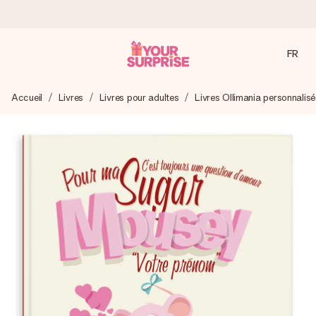
FR
Commandé ce jour, expédié sous 24h
Accueil
Livres
Livres pour adultes
Livres Ollimania personnalisé
Nous préparons votre cadeau avec attention et l’envoyons
en un éclair – pour que vous puissiez l’offrir au bon moment,
quand cela compte le plus.
4,8 (sur la base de +15 000 avis)
Nos cadeaux sont appréciés. Les clients nous attribuent
une note de 4,8 sur Google Reviews (total de tous les
pays où nous sommes présents).
Carte de vœux gratuite