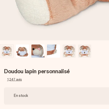
Doudou lapin personnalisé
1,247
avis
En stock