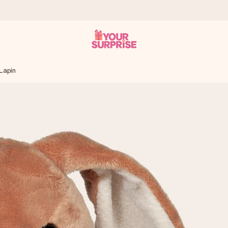
 Lapin
 éclair – pour que vous puissiez l’offrir au bon moment, quand cel
 note de 4,8 sur Google Reviews (total de tous les pays où nous s
rénom, votre photo ou un message qui touche le cœur. Sans complic