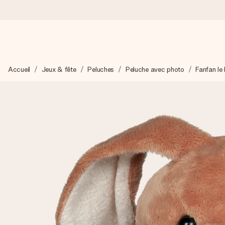
Commandé ce jour, expédié sous 24h
Accueil
Jeux & fête
Peluches
Peluche avec photo
Fanfan le
Nous préparons votre cadeau avec attention et l’envoyons en un
4,8 (sur la base de +15 000 avis)
Nos cadeaux sont appréciés. Les clients nous attribuent une
Carte de vœux gratuite
Créez quelque chose d’unique en quelques étapes – avec son p