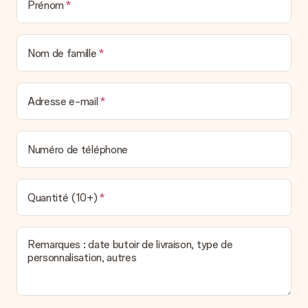
Prénom
manière votre paquet vous sera livré, merci de bien vouloir
contacter notre service client.
Paiement
Nom de famille
Comment puis-je régler ma commande ?
Nous proposons les formes de paiement suivantes : Paypal,
carte bancaire ou par virement bancaire. Comptez un délai de
Adresse e-mail
3 jours supplémentaires pour la livraison de votre cadeau en
cas de paiement par virement bancaire.
Réception du cadeau
Numéro de téléphone
Que puis-je faire si le cadeau ne me convient pas tout à
fait ?
Nous déplorons le fait que votre cadeau ne vous plaise pas.
Quantité (10+)
Vous pouvez dans ce cas contacter notre service client qui
vous aidera à trouver une solution satisfaisante.
Remarques : date butoir de livraison, type de
La facture est-elle envoyée avec le cadeau ?
personnalisation, autres
Nous n’envoyons pas de facture avec le cadeau. Nous vous
l’envoyons par e-mail avec la confirmation de commande. Vous
pouvez de même retrouver votre facture dans votre espace
personnel MySurprise. Vous pouvez ainsi être tranquille et