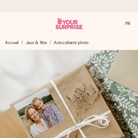
FR
Commandé ce jour, expédié sous 24h
Accueil
Jeux & fête
Autocollants photo
Nous préparons votre cadeau avec attention et l’envoyons
en un éclair – pour que vous puissiez l’offrir au bon moment,
quand cela compte le plus.
4,8 (sur la base de +15 000 avis)
Nos cadeaux sont appréciés. Les clients nous attribuent
une note de 4,8 sur Google Reviews (total de tous les
pays où nous sommes présents).
Carte de vœux gratuite