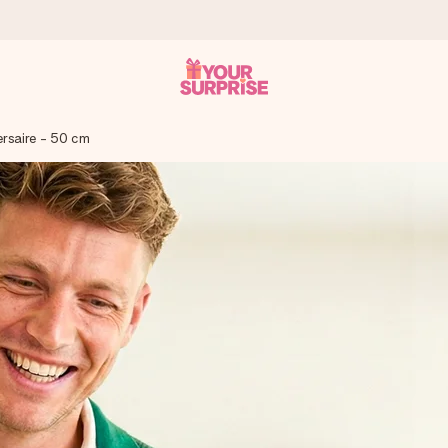
ersaire - 50 cm
 éclair – pour que vous puissiez l’offrir au bon moment, quand cel
 note de 4,8 sur Google Reviews (total de tous les pays où nous s
rénom, votre photo ou un message qui touche le cœur. Sans complic