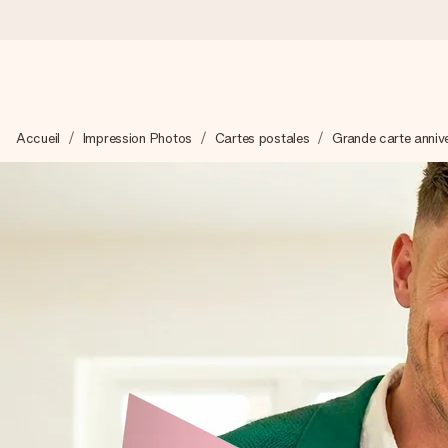
Commandé ce jour, expédié sous 24h
Accueil
Impression Photos
Cartes postales
Grande carte anniv
Nous préparons votre cadeau avec attention et l’envoyons en un
4,8 (sur la base de +15 000 avis)
Nos cadeaux sont appréciés. Les clients nous attribuent une
Carte de vœux gratuite
Créez quelque chose d’unique en quelques étapes – avec son p