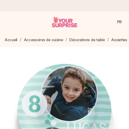
FR
Commandé ce jour, expédié sous 24h
Accueil
Accessoires de cuisine
Décorations de table
Assiettes
Nous préparons votre cadeau avec attention et l’envoyons
en un éclair – pour que vous puissiez l’offrir au bon moment,
quand cela compte le plus.
4,8 (sur la base de +15 000 avis)
Nos cadeaux sont appréciés. Les clients nous attribuent
une note de 4,8 sur Google Reviews (total de tous les
pays où nous sommes présents).
Carte de vœux gratuite