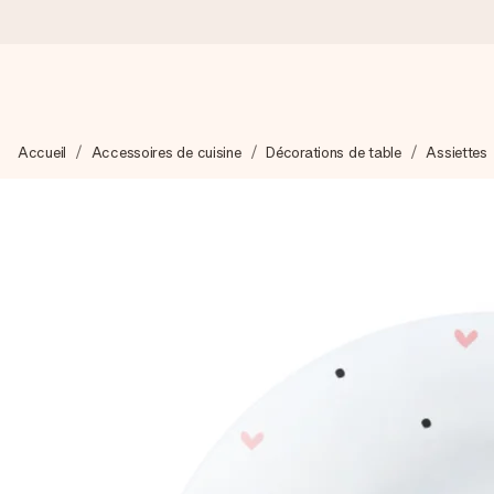
Commandé ce jour, expédié sous 24h
Accueil
Accessoires de cuisine
Décorations de table
Assiettes
Nous préparons votre cadeau avec attention et l’envoyons en un
4,8 (sur la base de +15 000 avis)
Nos cadeaux sont appréciés. Les clients nous attribuent une
Carte de vœux gratuite
Créez quelque chose d’unique en quelques étapes – avec son p