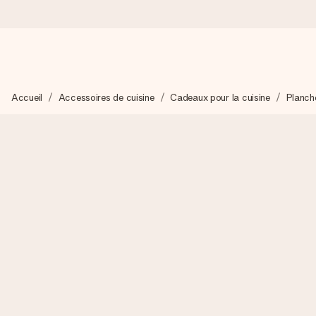
Commandé ce jour, expédié sous 24h
Accueil
Accessoires de cuisine
Cadeaux pour la cuisine
Planch
Nous préparons votre cadeau avec attention et l’envoyons en un
4,8 (sur la base de +15 000 avis)
Nos cadeaux sont appréciés. Les clients nous attribuent une
Carte de vœux gratuite
Créez quelque chose d’unique en quelques étapes – avec son p