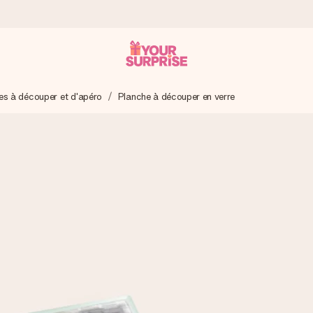
es à découper et d'apéro
Planche à découper en verre
 éclair – pour que vous puissiez l’offrir au bon moment, quand cel
 note de 4,8 sur Google Reviews (total de tous les pays où nous s
rénom, votre photo ou un message qui touche le cœur. Sans complic