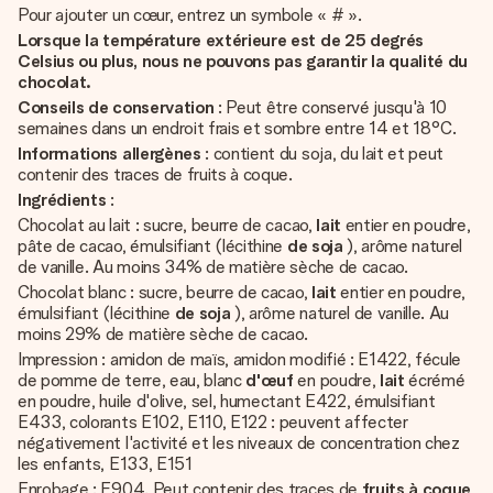
Pour ajouter un cœur, entrez un symbole « # ».
Lorsque la température extérieure est de 25 degrés
Celsius ou plus, nous ne pouvons pas garantir la qualité du
chocolat.
Conseils de conservation
: Peut être conservé jusqu'à 10
semaines dans un endroit frais et sombre entre 14 et 18°C.
Informations allergènes
: contient du soja, du lait et peut
contenir des traces de fruits à coque.
Ingrédients
:
Chocolat au lait : sucre, beurre de cacao,
lait
entier en poudre,
pâte de cacao, émulsifiant (lécithine
de soja
), arôme naturel
de vanille. Au moins 34% de matière sèche de cacao.
Chocolat blanc : sucre, beurre de cacao,
lait
entier en poudre,
émulsifiant (lécithine
de soja
), arôme naturel de vanille. Au
moins 29% de matière sèche de cacao.
Impression : amidon de maïs, amidon modifié : E1422, fécule
de pomme de terre, eau, blanc
d'œuf
en poudre,
lait
écrémé
en poudre, huile d'olive, sel, humectant E422, émulsifiant
E433, colorants E102, E110, E122 : peuvent affecter
négativement l'activité et les niveaux de concentration chez
les enfants, E133, E151
Enrobage : E904. Peut contenir des traces de
fruits à coque