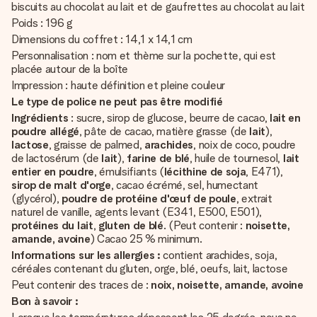
biscuits au chocolat au lait et de gaufrettes au chocolat au lait
Poids : 196 g
Dimensions du coffret : 14,1 x 14,1 cm
Personnalisation : nom et thème sur la pochette, qui est
placée autour de la boîte
Impression : haute définition et pleine couleur
Le type de police ne peut pas être modifié
Ingrédients
: sucre, sirop de glucose, beurre de cacao,
lait en
poudre
allégé
, pâte de cacao, matière grasse (de
lait
),
lactose
, graisse de palmed,
arachides
, noix de coco, poudre
de lactosérum (de
lait
),
farine de blé
, huile de tournesol,
lait
entier
en poudre
, émulsifiants (
lécithine de soja
, E471),
sirop de malt d'orge
, cacao écrémé, sel, humectant
(glycérol),
poudre de protéine d'œuf de poule
, extrait
naturel de vanille, agents levant (E341, E500, E501),
protéines du lait
,
gluten de blé
. (Peut contenir :
noisette,
amande, avoine
) Cacao 25 % minimum.
Informations sur les allergies :
contient arachides, soja,
céréales contenant du gluten, orge, blé, oeufs, lait, lactose
Peut contenir des traces de :
noix, noisette, amande, avoine
Bon à savoir :