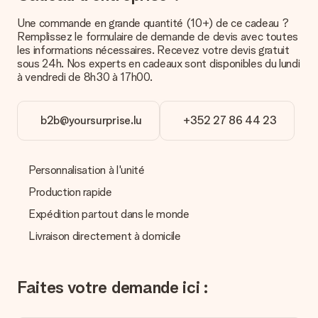
fête assuré. Vous pouvez alors offrir le cadeau ainsi ou
Une commande en grande quantité (10+) de ce cadeau ?
directement l’envoyer au destinataire.
Remplissez le formulaire de demande de devis avec toutes
les informations nécessaires. Recevez votre devis gratuit
Délai de livraison, options de livraison et frais
sous 24h. Nos experts en cadeaux sont disponibles du lundi
à vendredi de 8h30 à 17h00.
de port
Est-ce que je peux choisir la date de livraison ?
Il n’est, en ce moment, pas possible de choisir une date
b2b@yoursurprise.lu
+352 27 86 44 23
précise pour votre cadeau.
Quel est le délai de livraison ? Quand est-ce que mon
cadeau sera livré ?
Personnalisation à l'unité
Le délai de livraison est indiqué sur la page du produit choisi.
Production rapide
Quelles sont les options de livraison ?
Expédition partout dans le monde
Pour l’instant, il n’est pas (encore) possible de choisir une
Livraison directement à domicile
option de livraison. Le cadeau commandé vous est envoyé par
la poste ou par transporteur. Si vous voulez savoir de quelle
manière votre paquet vous sera livré, merci de bien vouloir
contacter notre service client.
Faites votre demande ici :
Paiement