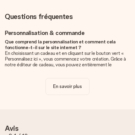
Questions fréquentes
Personnalisation & commande
Que comprend la personnalisation et comment cela
fonctionne-t-il sur le site internet ?
En choisissant un cadeau et en cliquant sur le bouton vert «
Personnalisez ici », vous commencez votre création. Grâce à
notre éditeur de cadeau, vous pouvez entièrement le
personnaliser à souhait en y ajoutant vos photos et/ou texte.
Vous pouvez même, si vous le désirez, choisir un design
unique pour ajouter une touche finale à votre cadeau.
En savoir plus
La personnalisation est-elle comprise dans le prix ?
Le prix affiché sur le site internet comprend la
personnalisation de votre cadeau. Bien plus simple ainsi !
Comment savoir si ma photo est de qualité suffisante ?
Nous voulons nous assurer que tu es entièrement satisfait de
Avis
ton cadeau. C'est pourquoi il est important d'utiliser des
photos de haute qualité. Si tu n'es pas sûr de la qualité de ton