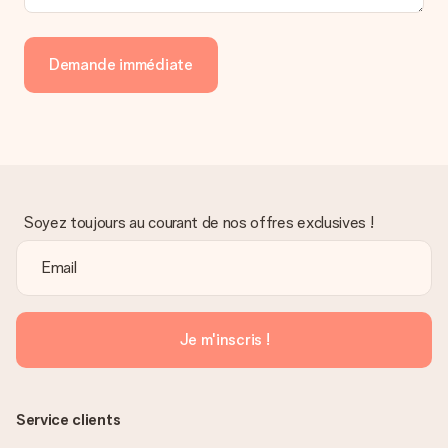
personnel MySurprise. Vous pouvez ainsi être tranquille et
envoyer directement le cadeau à l’heureux destinataire, pour
un véritable effet surprise !
Demande immédiate
Soyez toujours au courant de nos offres exclusives !
Je m'inscris !
Service clients