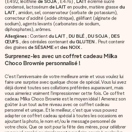
(E492, lécithine
de SOJA
, E476) ,
LAIT
écrémé sucré
condensé, lactosérum
de LAIT
en poudre, matière grasse
du
LAIT
, amidon, sel, conservateur (sorbate de potassium),
correcteur d'acidité (acide citrique), gélifiant (alginate de
sodium), agents levants (carbonates de sodium,
diphosphates), arômes.
Allergènes
: Contient
du LAIT
,
DU BLÉ
,
DU SOJA
,
DES
ŒUFS
, des céréales contenant
du GLUTEN
. Peut contenir
des graines
de SÉSAME
et
des NOIX
.
Surprenez-les avec un coffret cadeau Milka
Choco Brownie personnalisé !
C'est l'anniversaire de votre meilleure amie et vous voulez lui
faire une surprise avec quelque chose de spécial. Vous lui avez
déjà donné toutes ses collations préférées auparavant, mais
vous aimeriez vraiment l'impressionner cette fois. Ce coffret
cadeau Milka Choco Brownie est le moyen idéal ! Amenez son
goûter à un tout autre niveau avec ce coffret cadeau
personnel et unique. Et le meilleur, c'est que vous pouvez
adapter ce coffret cadeau spécial à toutes les occasions en
ajoutant la photo, le nom et/ou le message personnel de
votre choix. Que ce soit pour la fête des mères, pour célébrer