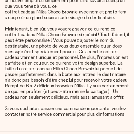
un nouvel emploi ou simplement pour faire savoir à quelqu'un
que vous tenez à vous, ce
coffret cadeau Milka Choco Brownie avec nom et photo
fera
à coup sûr un grand sourire sur le visage du destinataire.
Maintenant, bien sûr, vous voudrez savoir ce qui rend ce
coffret cadeau Milka Choco Brownie si spécial ! Tout d’abord, il
peut être personnalisé ! Vous pouvez ajouter le nom du
destinataire, une photo de vous deux ensemble ou un doux
message écrit spécialement pour lui. Cela rend le coffret
cadeau vraiment unique et personnel. De plus, l'impression est
parfaite et en couleur, ce qui rend votre design superbe. La
taille du coffret cadeau Milka Choco Brownie lui permet de
passer parfaitement dans la boîte aux lettres, le destinataire
n'a donc pas besoin d'être chez lui pour recevoir votre cadeau.
Rempli de 6 x 2 délicieux brownies Milka, il y aura certainement
de quoi en profiter (et peut-être même le partager) ! Un
cadeau non seulement délicieux, mais aussi amusant à offrir.
Si vous souhaitez passer une commande importante, veuillez
contacter notre service commercial pour plus d’informations.