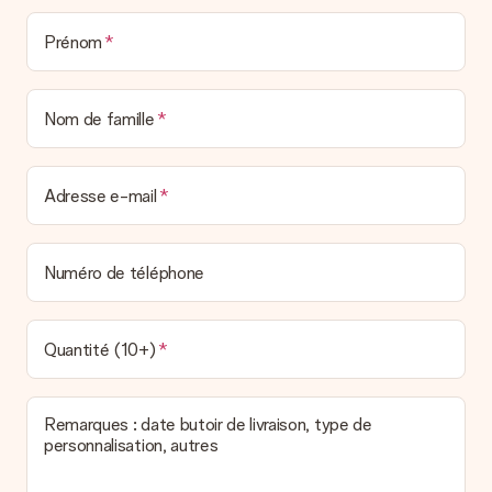
option de livraison. Le cadeau commandé vous est envoyé par
la poste ou par transporteur. Si vous voulez savoir de quelle
Prénom
manière votre paquet vous sera livré, merci de bien vouloir
contacter notre service client.
Paiement
Nom de famille
Comment puis-je régler ma commande ?
Nous proposons les formes de paiement suivantes : Paypal,
carte bancaire ou par virement bancaire. Comptez un délai de
Adresse e-mail
3 jours supplémentaires pour la livraison de votre cadeau en
cas de paiement par virement bancaire.
Réception du cadeau
Numéro de téléphone
Que puis-je faire si le cadeau ne me convient pas tout à
fait ?
Nous déplorons le fait que votre cadeau ne vous plaise pas.
Quantité (10+)
Vous pouvez dans ce cas contacter notre service client qui
vous aidera à trouver une solution satisfaisante.
Remarques : date butoir de livraison, type de
La facture est-elle envoyée avec le cadeau ?
personnalisation, autres
Nous n’envoyons pas de facture avec le cadeau. Nous vous
l’envoyons par e-mail avec la confirmation de commande. Vous
pouvez de même retrouver votre facture dans votre espace