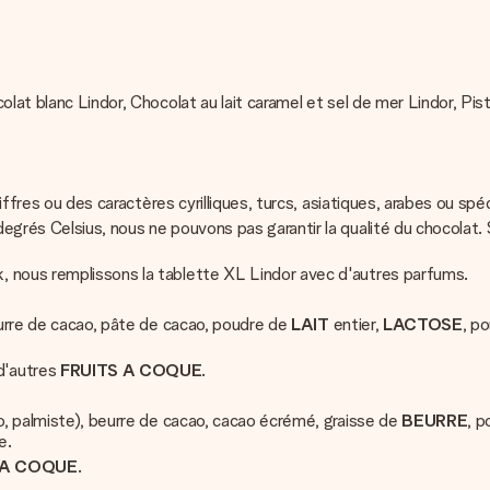
olat blanc Lindor, Chocolat au lait caramel et sel de mer Lindor, Pis
iffres ou des caractères cyrilliques, turcs, asiatiques, arabes ou spé
degrés Celsius, nous ne pouvons pas garantir la qualité du chocol
, nous remplissons la tablette XL Lindor avec d'autres parfums.
beurre de cacao, pâte de cacao, poudre de
LAIT
entier,
LACTOSE
, p
d'autres
FRUITS A COQUE
.
co, palmiste), beurre de cacao, cacao écrémé, graisse de
BEURRE
, 
e.
 A COQUE
.