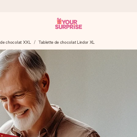
 de chocolat XXL
Tablette de chocolat Lindor XL
 éclair – pour que vous puissiez l’offrir au bon moment, quand cel
 note de 4,8 sur Google Reviews (total de tous les pays où nous s
rénom, votre photo ou un message qui touche le cœur. Sans complic