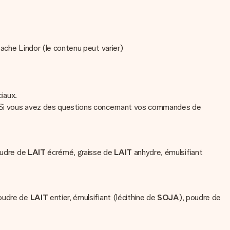
tache Lindor (le contenu peut varier)
ciaux.
at. Si vous avez des questions concernant vos commandes de
oudre de
LAIT
écrémé, graisse de
LAIT
anhydre, émulsifiant
poudre de
LAIT
entier, émulsifiant (lécithine de
SOJA
), poudre de