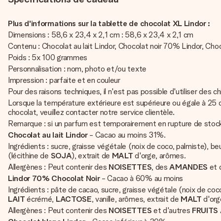
Plus d'informations sur la tablette de chocolat XL Lindor :
Dimensions : 58,6 x 23,4 x 2,1 cm : 58,6 x 23,4 x 2,1 cm
Contenu : Chocolat au lait Lindor, Chocolat noir 70% Lindor, Choc
Poids : 5x 100 grammes
Personnalisation : nom, photo et/ou texte
Impression : parfaite et en couleur
Pour des raisons techniques, il n'est pas possible d'utiliser des ch
Lorsque la température extérieure est supérieure ou égale à 25 
chocolat, veuillez contacter notre service clientèle.
Remarque : si un parfum est temporairement en rupture de stock
Chocolat au lait Lindor
- Cacao au moins 31%.
Ingrédients : sucre, graisse végétale (noix de coco, palmiste), 
(lécithine de
SOJA
), extrait de
MALT
d'orge, arômes.
Allergènes : Peut contenir des
NOISETTES
, des
AMANDES
et 
Lindor 70% Chocolat Noir
- Cacao à 60% au moins
Ingrédients : pâte de cacao, sucre, graisse végétale (noix de co
LAIT
écrémé,
LACTOSE
, vanille, arômes, extrait de
MALT
d'org
Allergènes : Peut contenir des
NOISETTES
et d'autres
FRUITS