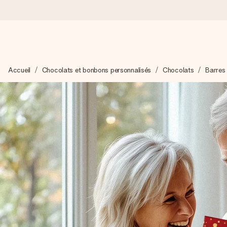
Commandé ce jour, expédié sous 24h
Accueil
Chocolats et bonbons personnalisés
Chocolats
Barres
Nous préparons votre cadeau avec attention et l’envoyons en un
4,8 (sur la base de +15 000 avis)
Nos cadeaux sont appréciés. Les clients nous attribuent une
Carte de vœux gratuite
Créez quelque chose d’unique en quelques étapes – avec son p