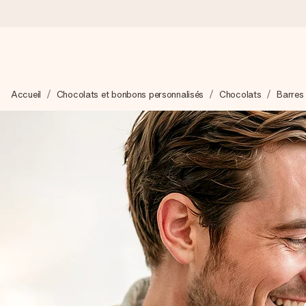
Commandé ce jour, expédié sous 24h
Accueil
Chocolats et bonbons personnalisés
Chocolats
Barres
Nous préparons votre cadeau avec attention et l’envoyons en un
4,8 (sur la base de +15 000 avis)
Nos cadeaux sont appréciés. Les clients nous attribuent une
Carte de vœux gratuite
Créez quelque chose d’unique en quelques étapes – avec son p