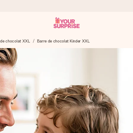
 de chocolat XXL
Barre de chocolat Kinder XXL
 éclair – pour que vous puissiez l’offrir au bon moment, quand cel
 note de 4,8 sur Google Reviews (total de tous les pays où nous s
rénom, votre photo ou un message qui touche le cœur. Sans complic