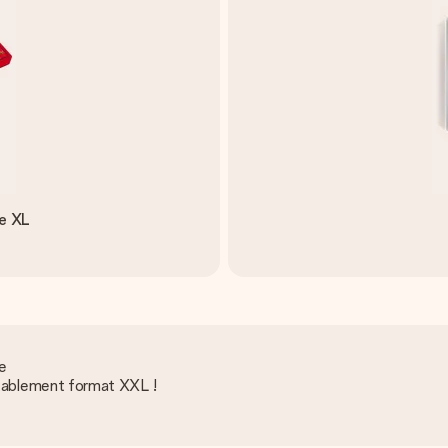
ue XL
e
ritablement format XXL !