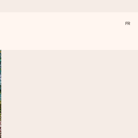
FR
a compte le plus.
ommes présents).
ations, juste tout l’amour pour le moment idéal.