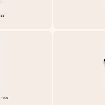
sser
photo