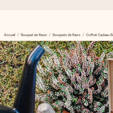
Commandé ce jour, expédié sous 24h
Accueil
Bouquet de fleurs
Bouquets de fleurs
Coffret Cadeau B
Nous préparons votre cadeau avec attention et l’envoyons en un
4,8 (sur la base de +15 000 avis)
Nos cadeaux sont appréciés. Les clients nous attribuent une
Carte de vœux gratuite
Créez quelque chose d’unique en quelques étapes – avec son p