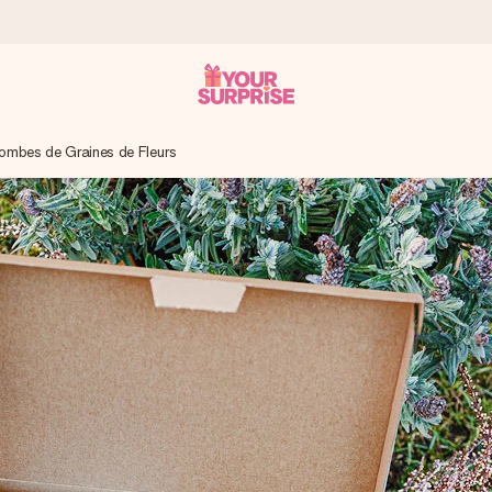
ombes de Graines de Fleurs
 éclair – pour que vous puissiez l’offrir au bon moment, quand cel
 note de 4,8 sur Google Reviews (total de tous les pays où nous s
rénom, votre photo ou un message qui touche le cœur. Sans complic