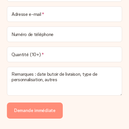
Nous déplorons le fait que votre cadeau ne vous plaise pas.
Vous pouvez dans ce cas contacter notre service client qui
vous aidera à trouver une solution satisfaisante.
Adresse e-mail
La facture est-elle envoyée avec le cadeau ?
Nous n’envoyons pas de facture avec le cadeau. Nous vous
Numéro de téléphone
l’envoyons par e-mail avec la confirmation de commande. Vous
pouvez de même retrouver votre facture dans votre espace
personnel MySurprise. Vous pouvez ainsi être tranquille et
envoyer directement le cadeau à l’heureux destinataire, pour
Quantité (10+)
un véritable effet surprise !
Remarques : date butoir de livraison, type de
personnalisation, autres
Demande immédiate