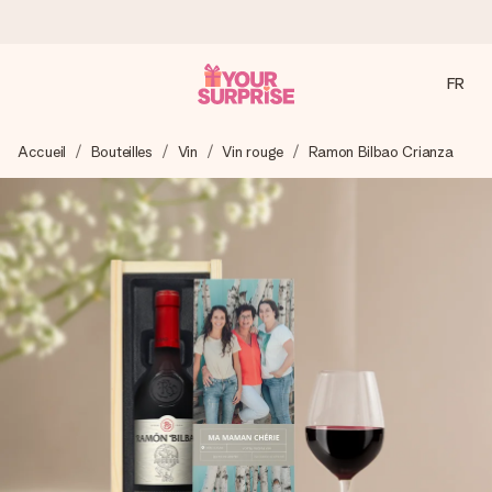
FR
Commandé ce jour, expédié sous 24h
Accueil
Bouteilles
Vin
Vin rouge
Ramon Bilbao Crianza
Nous préparons votre cadeau avec attention et l’envoyons
en un éclair – pour que vous puissiez l’offrir au bon moment,
quand cela compte le plus.
4,8 (sur la base de +15 000 avis)
Nos cadeaux sont appréciés. Les clients nous attribuent
une note de 4,8 sur Google Reviews (total de tous les
pays où nous sommes présents).
Carte de vœux gratuite