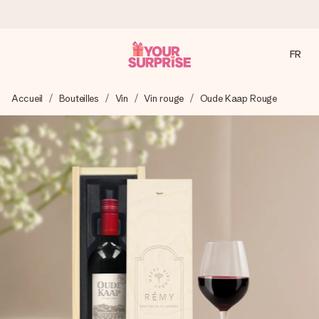
FR
Commandé ce jour, expédié sous 24h
Accueil
Bouteilles
Vin
Vin rouge
Oude Kaap Rouge
Nous préparons votre cadeau avec attention et l’envoyons
en un éclair – pour que vous puissiez l’offrir au bon moment,
quand cela compte le plus.
4,8 (sur la base de +15 000 avis)
Nos cadeaux sont appréciés. Les clients nous attribuent
une note de 4,8 sur Google Reviews (total de tous les
pays où nous sommes présents).
Carte de vœux gratuite