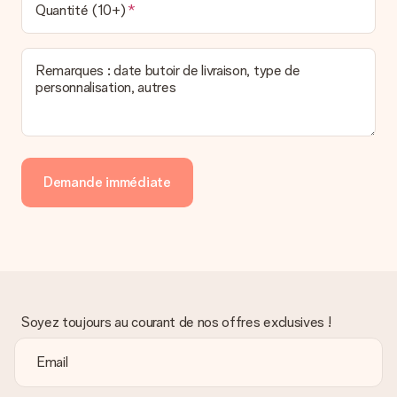
Nous déplorons le fait que votre cadeau ne vous plaise pas.
Quantité (10+)
Vous pouvez dans ce cas contacter notre service client qui
vous aidera à trouver une solution satisfaisante.
Remarques : date butoir de livraison, type de
La facture est-elle envoyée avec le cadeau ?
personnalisation, autres
Nous n’envoyons pas de facture avec le cadeau. Nous vous
l’envoyons par e-mail avec la confirmation de commande. Vous
pouvez de même retrouver votre facture dans votre espace
personnel MySurprise. Vous pouvez ainsi être tranquille et
envoyer directement le cadeau à l’heureux destinataire, pour
un véritable effet surprise !
Demande immédiate
Soyez toujours au courant de nos offres exclusives !