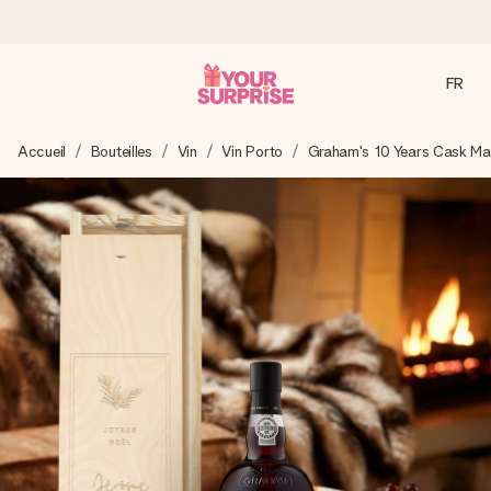
FR
Commandé ce jour, expédié sous 24h
Accueil
Bouteilles
Vin
Vin Porto
Graham's 10 Years Cask Ma
Nous préparons votre cadeau avec attention et l’envoyons
en un éclair – pour que vous puissiez l’offrir au bon moment,
quand cela compte le plus.
4,8 (sur la base de +15 000 avis)
Nos cadeaux sont appréciés. Les clients nous attribuent
une note de 4,8 sur Google Reviews (total de tous les
pays où nous sommes présents).
Carte de vœux gratuite