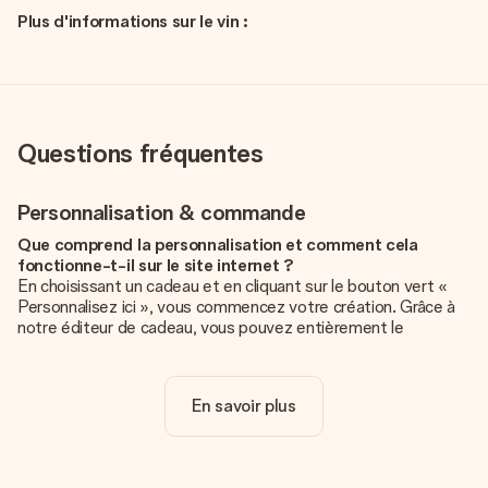
Plus d'informations sur le vin :
Questions fréquentes
Personnalisation & commande
Que comprend la personnalisation et comment cela
fonctionne-t-il sur le site internet ?
En choisissant un cadeau et en cliquant sur le bouton vert «
Personnalisez ici », vous commencez votre création. Grâce à
notre éditeur de cadeau, vous pouvez entièrement le
personnaliser à souhait en y ajoutant vos photos et/ou texte.
Vous pouvez même, si vous le désirez, choisir un design
unique pour ajouter une touche finale à votre cadeau.
En savoir plus
La personnalisation est-elle comprise dans le prix ?
Le prix affiché sur le site internet comprend la
personnalisation de votre cadeau. Bien plus simple ainsi !