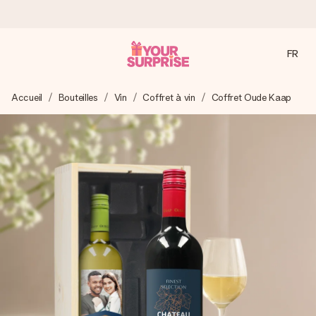
FR
Commandé ce jour, expédié sous 24h
Accueil
Bouteilles
Vin
Coffret à vin
Coffret Oude Kaap
Nous préparons votre cadeau avec attention et l’envoyons
en un éclair – pour que vous puissiez l’offrir au bon moment,
quand cela compte le plus.
4,8 (sur la base de +15 000 avis)
Nos cadeaux sont appréciés. Les clients nous attribuent
une note de 4,8 sur Google Reviews (total de tous les
pays où nous sommes présents).
Carte de vœux gratuite