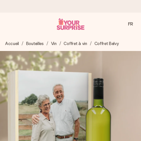
FR
Commandé ce jour, expédié sous 24h
Accueil
Bouteilles
Vin
Coffret à vin
Coffret Belvy
Nous préparons votre cadeau avec attention et l’envoyons
en un éclair – pour que vous puissiez l’offrir au bon moment,
quand cela compte le plus.
4,8 (sur la base de +15 000 avis)
Nos cadeaux sont appréciés. Les clients nous attribuent
une note de 4,8 sur Google Reviews (total de tous les
pays où nous sommes présents).
Carte de vœux gratuite