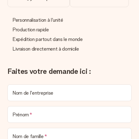
Réception du cadeau
Que puis-je faire si le cadeau ne me convient pas tout à
Personnalisation à l'unité
fait ?
Nous déplorons le fait que votre cadeau ne vous plaise pas.
Production rapide
Vous pouvez dans ce cas contacter notre service client qui
vous aidera à trouver une solution satisfaisante.
Expédition partout dans le monde
Livraison directement à domicile
La facture est-elle envoyée avec le cadeau ?
Nous n’envoyons pas de facture avec le cadeau. Nous vous
l’envoyons par e-mail avec la confirmation de commande. Vous
pouvez de même retrouver votre facture dans votre espace
Faites votre demande ici :
personnel MySurprise. Vous pouvez ainsi être tranquille et
envoyer directement le cadeau à l’heureux destinataire, pour
un véritable effet surprise !
Nom de l'entreprise
Prénom
Nom de famille