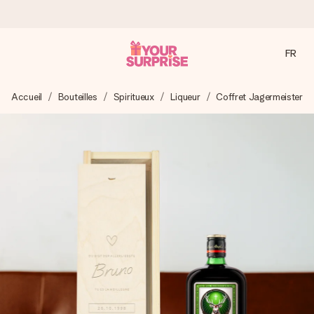
FR
Commandé ce jour, expédié sous 24h
Accueil
Bouteilles
Spiritueux
Liqueur
Coffret Jagermeister
Nous préparons votre cadeau avec attention et l’envoyons
en un éclair – pour que vous puissiez l’offrir au bon moment,
quand cela compte le plus.
4,8 (sur la base de +15 000 avis)
Nos cadeaux sont appréciés. Les clients nous attribuent
une note de 4,8 sur Google Reviews (total de tous les
pays où nous sommes présents).
Carte de vœux gratuite