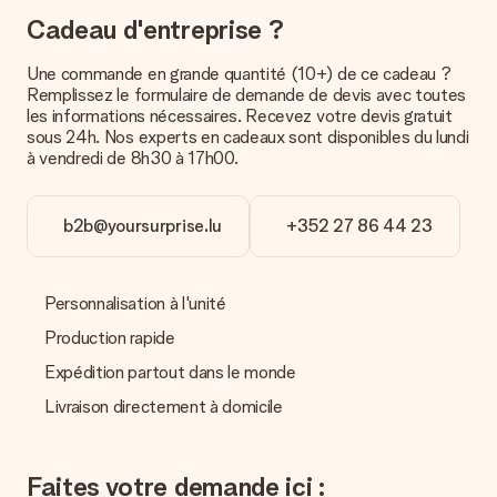
contacter notre service client.
Cadeau d'entreprise ?
Paiement
Une commande en grande quantité (10+) de ce cadeau ?
Comment puis-je régler ma commande ?
Remplissez le formulaire de demande de devis avec toutes
Nous proposons les formes de paiement suivantes : Paypal,
les informations nécessaires. Recevez votre devis gratuit
carte bancaire ou par virement bancaire. Comptez un délai de
sous 24h. Nos experts en cadeaux sont disponibles du lundi
3 jours supplémentaires pour la livraison de votre cadeau en
à vendredi de 8h30 à 17h00.
cas de paiement par virement bancaire.
Réception du cadeau
b2b@yoursurprise.lu
+352 27 86 44 23
Que puis-je faire si le cadeau ne me convient pas tout à
fait ?
Nous déplorons le fait que votre cadeau ne vous plaise pas.
Personnalisation à l'unité
Vous pouvez dans ce cas contacter notre service client qui
vous aidera à trouver une solution satisfaisante.
Production rapide
Expédition partout dans le monde
La facture est-elle envoyée avec le cadeau ?
Nous n’envoyons pas de facture avec le cadeau. Nous vous
Livraison directement à domicile
l’envoyons par e-mail avec la confirmation de commande. Vous
pouvez de même retrouver votre facture dans votre espace
personnel MySurprise. Vous pouvez ainsi être tranquille et
Faites votre demande ici :
envoyer directement le cadeau à l’heureux destinataire, pour