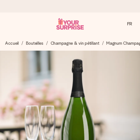
FR
Commandé ce jour, expédié sous 24h
Accueil
Bouteilles
Champagne & vin pétillant
Magnum Champagn
Nous préparons votre cadeau avec attention et l’envoyons
en un éclair – pour que vous puissiez l’offrir au bon moment,
quand cela compte le plus.
4,8 (sur la base de +15 000 avis)
Nos cadeaux sont appréciés. Les clients nous attribuent
une note de 4,8 sur Google Reviews (total de tous les
pays où nous sommes présents).
Carte de vœux gratuite