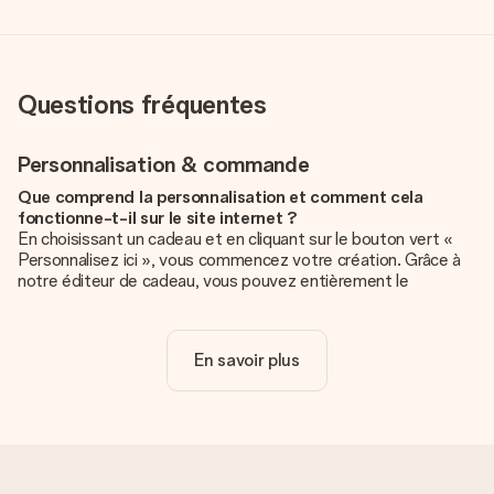
Questions fréquentes
Personnalisation & commande
Que comprend la personnalisation et comment cela
fonctionne-t-il sur le site internet ?
En choisissant un cadeau et en cliquant sur le bouton vert «
Personnalisez ici », vous commencez votre création. Grâce à
notre éditeur de cadeau, vous pouvez entièrement le
personnaliser à souhait en y ajoutant vos photos et/ou texte.
Vous pouvez même, si vous le désirez, choisir un design
unique pour ajouter une touche finale à votre cadeau.
En savoir plus
La personnalisation est-elle comprise dans le prix ?
Le prix affiché sur le site internet comprend la
personnalisation de votre cadeau. Bien plus simple ainsi !
Comment savoir si ma photo est de qualité suffisante ?
Nous voulons nous assurer que tu es entièrement satisfait de