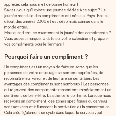
Créez quelque chose d’unique en quelques étapes – avec
apprécie, cela nous met de bonne humeur !
son prénom, votre photo ou un message qui touche le cœur.
Saviez-vous qu'il existe une journée dédiée à ce sujet ? La
Sans complications, juste tout l’amour pour le moment idéal.
journée mondiale des compliments est née aux Pays-Bas au
début des années 2000 et est désormais connue dans le
monde entier.
Mais quand est-ce exactement la journée des compliments ?
Vous pouvez marquer la date sur votre calendrier et préparer
vos compliments pour le 1er mars !
Pourquoi faire un compliment ?
Un compliment est un moyen de faire en sorte que les
personnes de votre entourage se sentent appréciées, de
reconnaître leur valeur et de les faire se sentir bien. Les
avantages des compliments sont nombreux ! Les personnes
qui reçoivent des compliments ressentent immédiatement un
sentiment de bien-être. La science le confirme. Lorsque nous
recevons un compliment, des zones spécifiques du cerveau
sont activées et influencent la motivation et la concentration.
Cela crée également un cycle dans lequel le cerveau veut