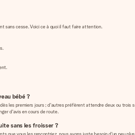
sans cesse. Voici ce à quoi il faut faire attention.
s.
ent.
uveau bébé ?
urs dès les premiers jours ; d'autres préfèrent attendre deux ou trois 
nger d'avis en cours de route.
te sans les froisser ?
s que vous les rencontriez, nous avons juste besoin d'un peu plus 