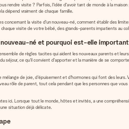
ous rendre visite ? Parfois, l'idée d'avoir tant de monde à la maiso
cela dépend vraiment de chaque famille.
es concernant la visite d'un nouveau-né, comment établir des limite
rer chaque visite de votre bébé, des grands-parents impatients au co
n nouveau-né et pourquoi est-elle important
nsemble de règles tacites qui aident les nouveaux parents et leurs 
u séjour, ce qu'il convient d'apporter et la manière de se comporter 
nge mélange de joie, d'épuisement et d'hormones qui font des leur
au rôle de parent, tout cela pendant que les personnes que vous a
ntes ici. Lorsque tout le monde, hôtes et invités, a une compréhens
ne situation déjà délicate.
tape