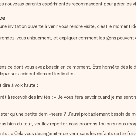
ue les nouveaux parents expérimentés recommandent pour gérer les vi
nce
e invitation ouverte à venir vous rendre visite, c'est le moment id
ur rendez-vous uniquement, et expliquer comment les gens peuvent c
x gens ce dont vous avez besoin en ce moment. Être honnête dès le d
dépasser accidentellement les limites.
ire à voix haute :
t à recevoir des invités : « Je vous ferai savoir quand je me sentira
e rester qu'une petite demi-heure ? J'aurai probablement besoin de 
s bien du tout, veuillez reporter, nous pourrons toujours nous réorg
nts : « Cela vous dérangerait-il de venir sans les enfants cette foi