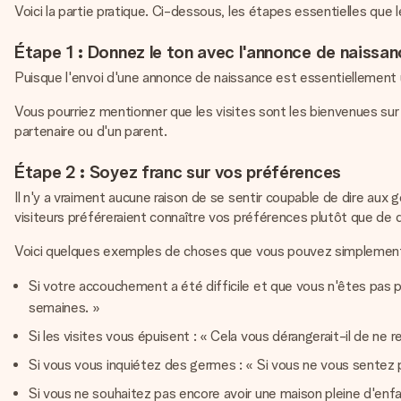
Voici la partie pratique. Ci-dessous, les étapes essentielles q
Étape 1 : Donnez le ton avec l'annonce de naissa
Puisque l'envoi d'une annonce de naissance est essentiellement un
Vous pourriez mentionner que les visites sont les bienvenues s
partenaire ou d'un parent.
Étape 2 : Soyez franc sur vos préférences
Il n'y a vraiment aucune raison de se sentir coupable de dire au
visiteurs préféreraient connaître vos préférences plutôt que de 
Voici quelques exemples de choses que vous pouvez simplement d
Si votre accouchement a été difficile et que vous n'êtes pas prê
semaines. »
Si les visites vous épuisent : « Cela vous dérangerait-il de n
Si vous vous inquiétez des germes : « Si vous ne vous sentez pa
Si vous ne souhaitez pas encore avoir une maison pleine d'enfa