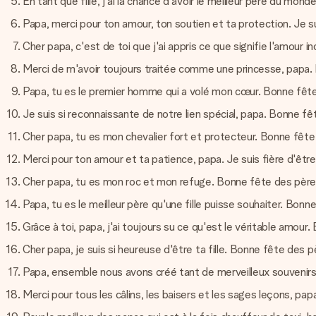
En tant que fille, j'ai la chance d'avoir le meilleur père du mond
Papa, merci pour ton amour, ton soutien et ta protection. Je suis
Cher papa, c'est de toi que j'ai appris ce que signifie l'amour 
Merci de m'avoir toujours traitée comme une princesse, papa.
Papa, tu es le premier homme qui a volé mon cœur. Bonne fête
Je suis si reconnaissante de notre lien spécial, papa. Bonne fê
Cher papa, tu es mon chevalier fort et protecteur. Bonne fête
Merci pour ton amour et ta patience, papa. Je suis fière d'être t
Cher papa, tu es mon roc et mon refuge. Bonne fête des père
Papa, tu es le meilleur père qu'une fille puisse souhaiter. Bonn
Grâce à toi, papa, j'ai toujours su ce qu'est le véritable amour
Cher papa, je suis si heureuse d'être ta fille. Bonne fête des p
Papa, ensemble nous avons créé tant de merveilleux souvenirs
Merci pour tous les câlins, les baisers et les sages leçons, pa