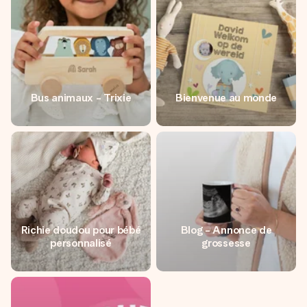
Bus animaux - Trixie
Bienvenue au monde
Richie doudou pour bébé
Blog - Annonce de
personnalisé
grossesse