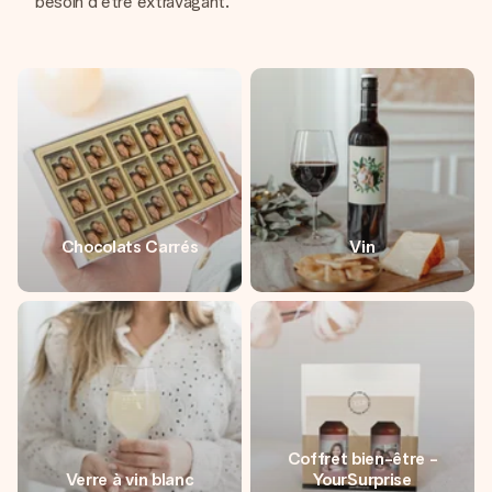
besoin d'être extravagant.
Chocolats Carrés
Vin
Coffret bien-être -
Verre à vin blanc
YourSurprise