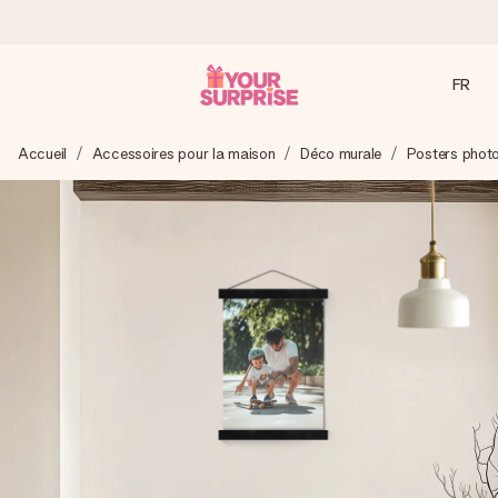
FR
Commandé ce jour, expédié sous 24h
Accueil
Accessoires pour la maison
Déco murale
Posters phot
Nous préparons votre cadeau avec attention et l’envoyons
en un éclair – pour que vous puissiez l’offrir au bon moment,
quand cela compte le plus.
4,8 (sur la base de +15 000 avis)
Nos cadeaux sont appréciés. Les clients nous attribuent
une note de 4,8 sur Google Reviews (total de tous les
pays où nous sommes présents).
Carte de vœux gratuite