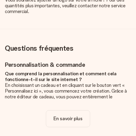
quantités plus importantes, veuillez contacter notre service
commercial.
Questions fréquentes
Personnalisation & commande
Que comprend la personnalisation et comment cela
fonctionne-t-il sur le site internet ?
En choisissant un cadeau et en cliquant sur le bouton vert «
Personnalisez ici », vous commencez votre création. Grâce à
notre éditeur de cadeau, vous pouvez entièrement le
personnaliser à souhait en y ajoutant vos photos et/ou texte.
Vous pouvez même, si vous le désirez, choisir un design
unique pour ajouter une touche finale à votre cadeau.
En savoir plus
La personnalisation est-elle comprise dans le prix ?
Le prix affiché sur le site internet comprend la