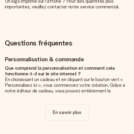
Un logo imprimé sur l'affiche ? Pour des quantités plus
importantes, veuillez contacter notre service commercial.
Questions fréquentes
Personnalisation & commande
Que comprend la personnalisation et comment cela
fonctionne-t-il sur le site internet ?
En choisissant un cadeau et en cliquant sur le bouton vert «
Personnalisez ici », vous commencez votre création. Grâce à
notre éditeur de cadeau, vous pouvez entièrement le
personnaliser à souhait en y ajoutant vos photos et/ou texte.
Vous pouvez même, si vous le désirez, choisir un design
unique pour ajouter une touche finale à votre cadeau.
En savoir plus
La personnalisation est-elle comprise dans le prix ?
Le prix affiché sur le site internet comprend la
personnalisation de votre cadeau. Bien plus simple ainsi !