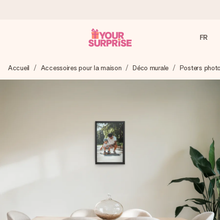
FR
Commandé ce jour, expédié sous 24h
Accueil
Accessoires pour la maison
Déco murale
Posters phot
Nous préparons votre cadeau avec attention et l’envoyons
en un éclair – pour que vous puissiez l’offrir au bon moment,
quand cela compte le plus.
4,8 (sur la base de +15 000 avis)
Nos cadeaux sont appréciés. Les clients nous attribuent
une note de 4,8 sur Google Reviews (total de tous les
pays où nous sommes présents).
Carte de vœux gratuite