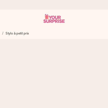
s
Stylo à petit prix
 éclair – pour que vous puissiez l’offrir au bon moment, quand cel
 note de 4,8 sur Google Reviews (total de tous les pays où nous s
rénom, votre photo ou un message qui touche le cœur. Sans complic