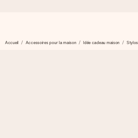
Commandé ce jour, expédié sous 24h
Accueil
Accessoires pour la maison
Idée cadeau maison
Stylo
Nous préparons votre cadeau avec attention et l’envoyons en un
4,8 (sur la base de +15 000 avis)
Nos cadeaux sont appréciés. Les clients nous attribuent une
Carte de vœux gratuite
Créez quelque chose d’unique en quelques étapes – avec son p