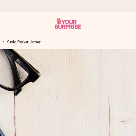
s
Stylo Parker Jotter
 éclair – pour que vous puissiez l’offrir au bon moment, quand cel
 note de 4,8 sur Google Reviews (total de tous les pays où nous s
rénom, votre photo ou un message qui touche le cœur. Sans complic