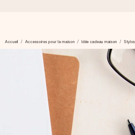
Commandé ce jour, expédié sous 24h
Accueil
Accessoires pour la maison
Idée cadeau maison
Stylo
Nous préparons votre cadeau avec attention et l’envoyons en un
4,8 (sur la base de +15 000 avis)
Nos cadeaux sont appréciés. Les clients nous attribuent une
Carte de vœux gratuite
Créez quelque chose d’unique en quelques étapes – avec son p