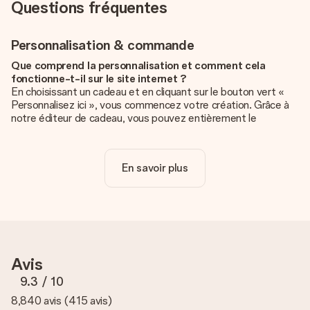
Questions fréquentes
Personnalisation & commande
Que comprend la personnalisation et comment cela
fonctionne-t-il sur le site internet ?
En choisissant un cadeau et en cliquant sur le bouton vert «
Personnalisez ici », vous commencez votre création. Grâce à
notre éditeur de cadeau, vous pouvez entièrement le
personnaliser à souhait en y ajoutant vos photos et/ou texte.
Vous pouvez même, si vous le désirez, choisir un design
unique pour ajouter une touche finale à votre cadeau.
En savoir plus
La personnalisation est-elle comprise dans le prix ?
Le prix affiché sur le site internet comprend la
personnalisation de votre cadeau. Bien plus simple ainsi !
Comment savoir si ma photo est de qualité suffisante ?
Nous voulons nous assurer que tu es entièrement satisfait de
Avis
ton cadeau. C'est pourquoi il est important d'utiliser des
photos de haute qualité. Si tu n'es pas sûr de la qualité de ton
9.3
/ 10
image, contacte notre équipe du service clientèle et joins ta
8,840 avis
(
415 avis
)
photo au cadeau que tu souhaites commander. Ils pourront