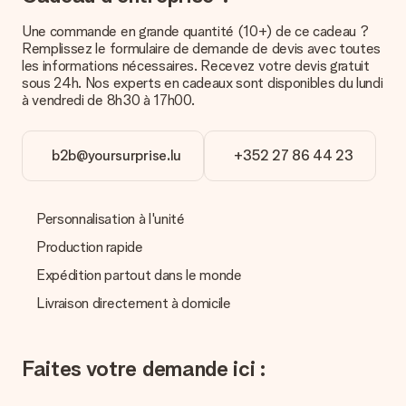
contacter notre service client.
Une commande en grande quantité (10+) de ce cadeau ?
Remplissez le formulaire de demande de devis avec toutes
Paiement
les informations nécessaires. Recevez votre devis gratuit
Comment puis-je régler ma commande ?
sous 24h. Nos experts en cadeaux sont disponibles du lundi
Nous proposons les formes de paiement suivantes : Paypal,
à vendredi de 8h30 à 17h00.
carte bancaire ou par virement bancaire. Comptez un délai de
3 jours supplémentaires pour la livraison de votre cadeau en
cas de paiement par virement bancaire.
b2b@yoursurprise.lu
+352 27 86 44 23
Réception du cadeau
Que puis-je faire si le cadeau ne me convient pas tout à
Personnalisation à l'unité
fait ?
Nous déplorons le fait que votre cadeau ne vous plaise pas.
Production rapide
Vous pouvez dans ce cas contacter notre service client qui
Expédition partout dans le monde
vous aidera à trouver une solution satisfaisante.
Livraison directement à domicile
La facture est-elle envoyée avec le cadeau ?
Nous n’envoyons pas de facture avec le cadeau. Nous vous
l’envoyons par e-mail avec la confirmation de commande. Vous
Faites votre demande ici :
pouvez de même retrouver votre facture dans votre espace
personnel MySurprise. Vous pouvez ainsi être tranquille et
envoyer directement le cadeau à l’heureux destinataire, pour