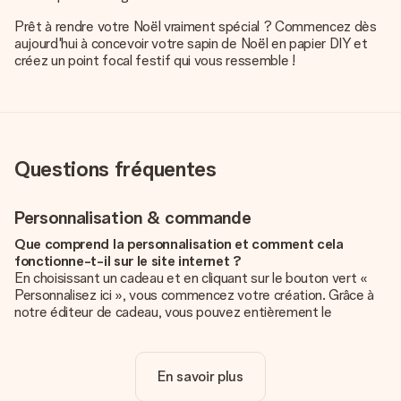
Prêt à rendre votre Noël vraiment spécial ? Commencez dès
aujourd'hui à concevoir votre sapin de Noël en papier DIY et
créez un point focal festif qui vous ressemble !
Questions fréquentes
Personnalisation & commande
Que comprend la personnalisation et comment cela
fonctionne-t-il sur le site internet ?
En choisissant un cadeau et en cliquant sur le bouton vert «
Personnalisez ici », vous commencez votre création. Grâce à
notre éditeur de cadeau, vous pouvez entièrement le
personnaliser à souhait en y ajoutant vos photos et/ou texte.
Vous pouvez même, si vous le désirez, choisir un design
unique pour ajouter une touche finale à votre cadeau.
En savoir plus
La personnalisation est-elle comprise dans le prix ?