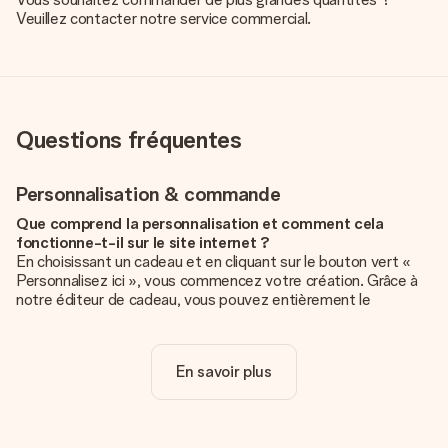
Veuillez contacter notre service commercial.
Questions fréquentes
Personnalisation & commande
Que comprend la personnalisation et comment cela
fonctionne-t-il sur le site internet ?
En choisissant un cadeau et en cliquant sur le bouton vert «
Personnalisez ici », vous commencez votre création. Grâce à
notre éditeur de cadeau, vous pouvez entièrement le
personnaliser à souhait en y ajoutant vos photos et/ou texte.
Vous pouvez même, si vous le désirez, choisir un design
unique pour ajouter une touche finale à votre cadeau.
En savoir plus
La personnalisation est-elle comprise dans le prix ?
Le prix affiché sur le site internet comprend la
personnalisation de votre cadeau. Bien plus simple ainsi !