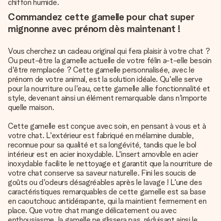
chiffon humide.
Commandez cette gamelle pour chat super
mignonne avec prénom dès maintenant !
Vous cherchez un cadeau original qui fera plaisir à votre chat ?
Ou peut-être la gamelle actuelle de votre félin a-t-elle besoin
d'être remplacée ? Cette gamelle personnalisée, avec le
prénom de votre animal, est la solution idéale. Qu'elle serve
pour la nourriture ou l'eau, cette gamelle allie fonctionnalité et
style, devenant ainsi un élément remarquable dans n'importe
quelle maison.
Cette gamelle est conçue avec soin, en pensant à vous et à
votre chat. L'extérieur est fabriqué en mélamine durable,
reconnue pour sa qualité et sa longévité, tandis que le bol
intérieur est en acier inoxydable. L'insert amovible en acier
inoxydable facilite le nettoyage et garantit que la nourriture de
votre chat conserve sa saveur naturelle. Fini les soucis de
goûts ou d'odeurs désagréables après le lavage ! L'une des
caractéristiques remarquables de cette gamelle est sa base
en caoutchouc antidérapante, qui la maintient fermement en
place. Que votre chat mange délicatement ou avec
enthousiasme, la gamelle ne glissera pas, réduisant ainsi le