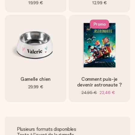
19,99 €
12,99 €
Promo
Gamelle chien
Comment puis-je
devenir astronaute ?
29,99 €
24,95 €
22,46 €
Plusieurs formats disponibles
Texte à l'avant de la gamelle